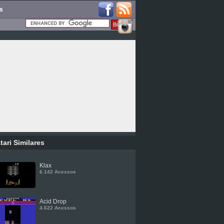
s
tari Similares
Klax
6.142 Acessos
Acid Drop
4.622 Acessos