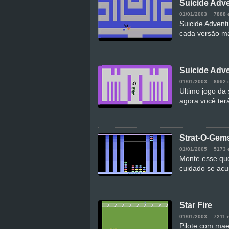
Suicide Adve
01/01/2003
7888 
Suicide Advent
cada versão ma
Suicide Adven
01/01/2003
6992 
Ultimo jogo da
agora você ter
Strat-O-Gem
01/01/2005
5173 
Monte esse que
cuidado se acu
Star Fire
01/01/2003
7211 
Pilote com mae