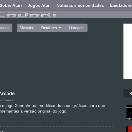
Sobre Atari
Jogos Atari
Noticias e curiosidades
Emuladore
sados
Mosaico
Detalhes
Listagem
R
Arcade
exibições
a o jogo Xenophobe, modificando seus gráficos para que
melhantes a versão original do jogo