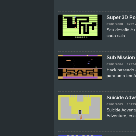
Super 3D Por
01/01/2008
6732 
Seu desafio é u
cada sala
Sub Mission
01/01/2004
12374
Hack baseado 
para uma temát
Suicide Adv
01/01/2003
15199
Suicide Advent
Adventure, cri