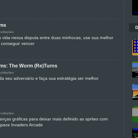
rms
D
exibições
a vida nessa disputa entre duas minhocas, use sua melhor
a conseguir vencer
ms: The Worm (Re)Turns
exibições
da seu adversário e faça sua estratégia ser melhor
exibições
ças gráficas para deixar mais definido as sprites com
Space Invaders Arcade