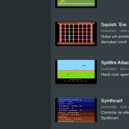
Squish ´Em
01/01/2007
4865 
Suba um prédi
derrubar você
Spitfire Atta
01/01/2003
6220 
Hack com apena
Synthcart
01/01/2002
4101 
Controle os efe
Synthcart