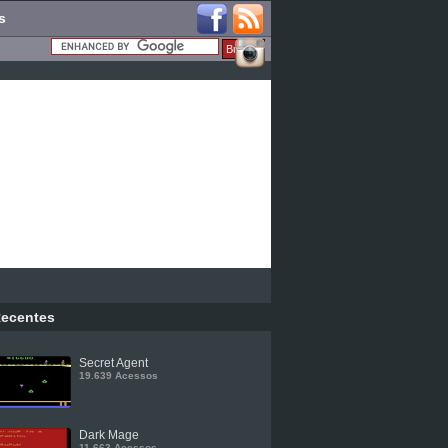
s
ecentes
Secret Agent
19.639 Acessos
Dark Mage
11.663 Acessos