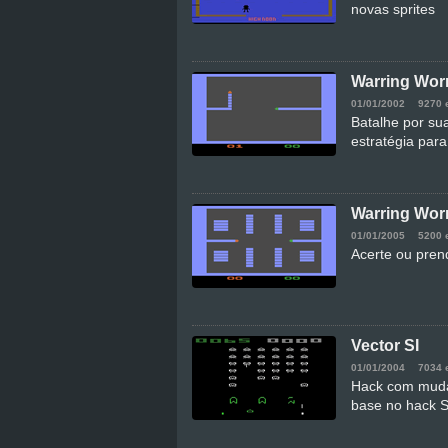
novas sprites
Warring Wo
01/01/2002
9270 
Batalhe por su
estratégia par
Warring Wor
01/01/2005
5200 
Acerte ou pren
Vector SI
01/01/2004
7034 
Hack com mudan
base no hack 