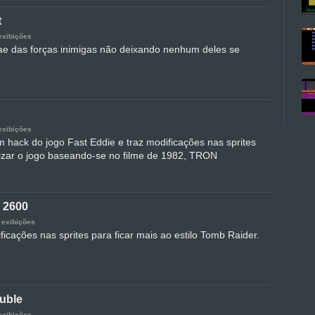
t
exibições
e das forças inimigas não deixando nenhum deles se
exibições
ack do jogo Fast Eddie e traz modificações nas sprites
izar o jogo baseando-se no filme de 1982, TRON
 2600
 exibições
icações nas sprites para ficar mais ao estilo Tomb Raider.
uble
exibições