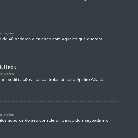
exibições
o de 48 andares e cuidado com aqueles que querem
ck Hack
exibições
s modificações nos controles do jogo Spitfire Attack
exibições
itos sonoros do seu console utilizando dois keypads e o