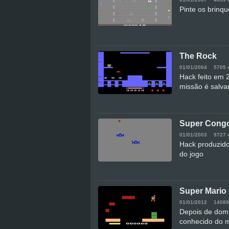
Pinte os brinq
The Rock
01/01/2004
5705 
Hack feito em 
missão é salva
Super Cong
01/01/2003
9727 
Hack produzido
do jogo
Super Mario
01/01/2012
14089
Depois de dom
conhecido do m