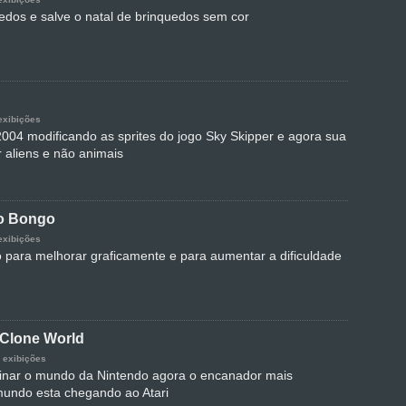
uedos e salve o natal de brinquedos sem cor
exibições
2004 modificando as sprites do jogo Sky Skipper e agora sua
r aliens e não animais
o Bongo
exibições
 para melhorar graficamente e para aumentar a dificuldade
 Clone World
 exibições
inar o mundo da Nintendo agora o encanador mais
undo esta chegando ao Atari