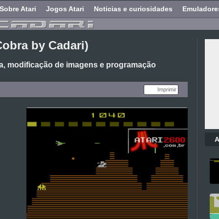
Sobre Atari
Jogos Atari
Noticias e curiosidades
Emuladore
obra by Cadari)
ra, modificação de imagens e programação
Imprimir
A