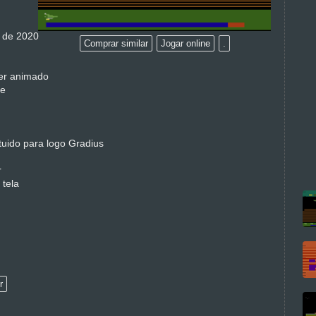
o de 2020
Comprar similar
Jogar online
.
per animado
de
uido para logo Gradius
r
 tela
r