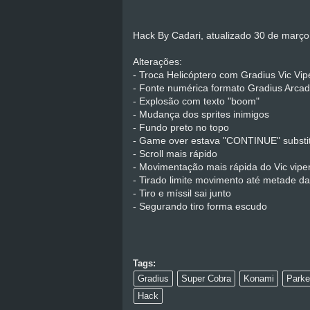
Hack By Cadari, atualizado 30 de març
Alterações:
- Troca Helicóptero com Gradius Vic Vi
- Fonte numérica formato Gradius Arca
- Explosão com texto "boom"
- Mudança dos sprites inimigos
- Fundo preto no topo
- Game over estava "CONTINUE" substit
- Scroll mais rápido
- Movimentação mais rápida do Vic vipe
- Tirado limite movimento até metade da
- Tiro e míssil sai junto
- Segurando tiro forma escudo
Tags:
Gradius
Super Cobra
Konami
Parke
Hack