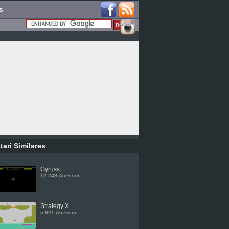
s
tari Similares
Gyruss
12.249 Acessos
Strategy X
5.921 Acessos