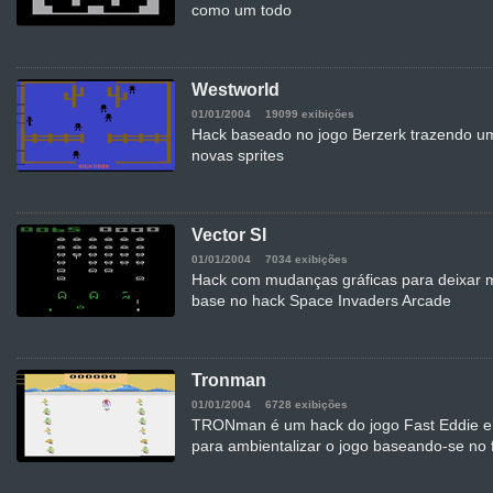
como um todo
Westworld
01/01/2004
19099 exibições
Hack baseado no jogo Berzerk trazendo um
novas sprites
Vector SI
01/01/2004
7034 exibições
Hack com mudanças gráficas para deixar ma
base no hack Space Invaders Arcade
Tronman
01/01/2004
6728 exibições
TRONman é um hack do jogo Fast Eddie e t
para ambientalizar o jogo baseando-se no