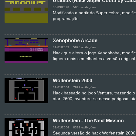
Gradius (Hack Super Cobra by Cada
30/03/2020
5095 exibições
Modificado a partir do Super cobra, modif
programação
Xenophobe Arcade
01/01/2003
5828 exibições
Hack que altera o jogo Xenophobe, modific
fiquem mais semelhantes a versão original
Wolfenstein 2600
01/01/2004
7822 exibições
Hack baseado no jogo Venture, trazendo o
atari 2600, aventure-se nessa perigosa luta
Wolfenstein - The Next Mission
01/01/2006
8393 exibições
Segunda versão do hack Wolfenstein 2600 