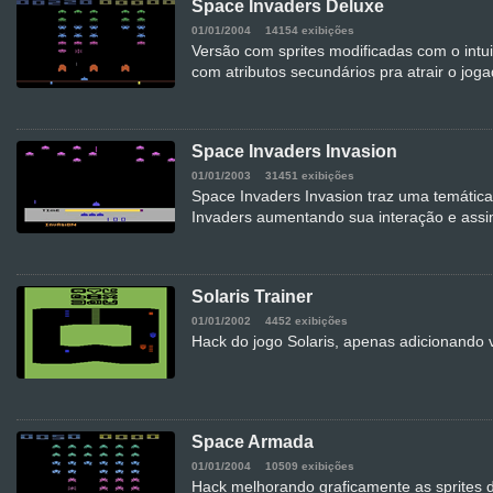
Space Invaders Deluxe
01/01/2004
14154 exibições
Versão com sprites modificadas com o intui
com atributos secundários pra atrair o joga
Space Invaders Invasion
01/01/2003
31451 exibições
Space Invaders Invasion traz uma temátic
Invaders aumentando sua interação e assi
Solaris Trainer
01/01/2002
4452 exibições
Hack do jogo Solaris, apenas adicionando v
Space Armada
01/01/2004
10509 exibições
Hack melhorando graficamente as sprites 