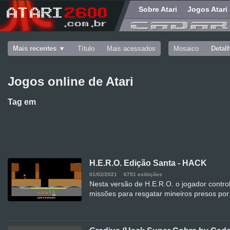
Sobre Atari
Jogos Atari
Mais recentes
Título
Mais acessados
Mosaico
Detal
Jogos online de Atari
Tag
em
H.E.R.O. Edição Santa - HACK
01/02/2021
6791 exibições
Nesta versão de H.E.R.O. o jogador contro
missões para resgatar mineiros presos por 