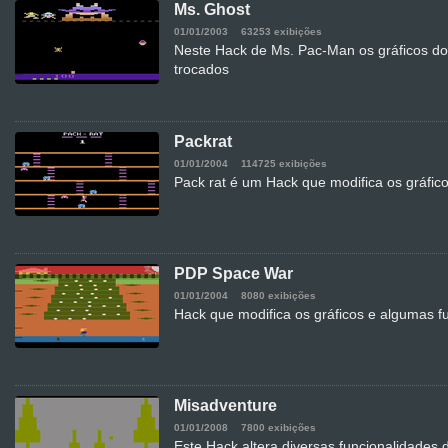
Ms. Ghost
01/01/2003
63253 exibições
Neste Hack de Ms. Pac-Man os gráficos do
trocados
Packrat
01/01/2004
114725 exibições
Pack rat é um Hack que modifica os gráfic
PDP Space War
01/01/2004
8080 exibições
Hack que modifica os gráficos e algumas 
Misadventure
01/01/2008
7800 exibições
Este Hack altera diversas funcionalidades 