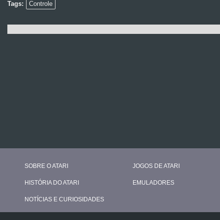
Tags:
Controle
SOBRE O ATARI
JOGOS DE ATARI
HISTÓRIA DO ATARI
EMULADORES
NOTÍCIAS E CURIOSIDADES