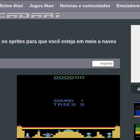
Sobre Atari
Jogos Atari
Noticias e curiosidades
Emuladore
 os sprites para que você esteja em meio a naves
Imprimir
A