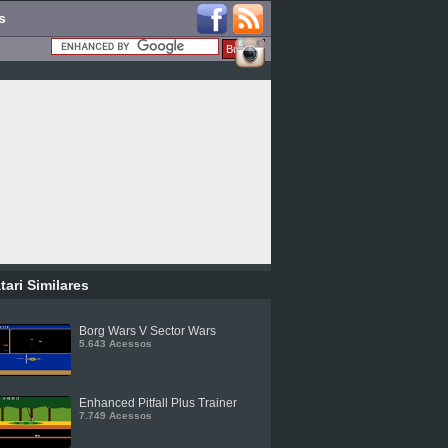
s
tari Similares
Borg Wars V Sector Wars
5.643 Acessos
Enhanced Pitfall Plus Trainer
7.749 Acessos