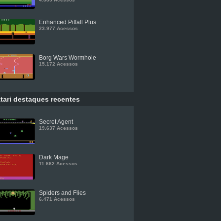
Enhanced Pitfall Plus
23.977 Acessos
Borg Wars Wormhole
15.172 Acessos
tari destaques recentes
Secret Agent
19.637 Acessos
Dark Mage
11.662 Acessos
Spiders and Flies
6.471 Acessos