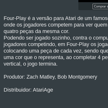
Comprar s
Four-Play é a versão para Atari de um famoso
onde os jogadores competem para ver quem 
quatro peças da mesma cor.
Podendo ser jogado sozinho, contra o compu
jogadores competindo, em Four-Play os jog
colocando uma peça de cada vez, sendo que
uma cor que o representa, ao completar 4 pe
vertical, o jogo termina.
Produtor: Zach Matley, Bob Montgomery
Distribuidor: AtariAge