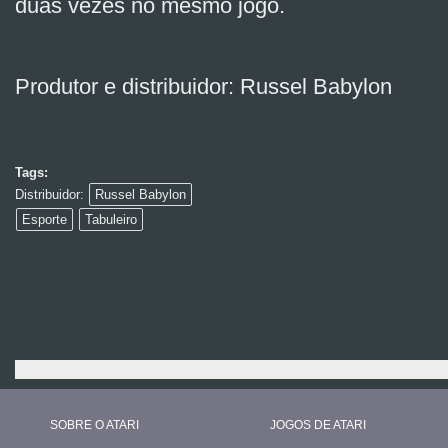
duas vezes no mesmo jogo.
Produtor e distribuidor: Russel Babylon
Tags:
Distribuidor:
Russel Babylon
Esporte
Tabuleiro
SOBRE O ATARI
JOGOS DE ATARI