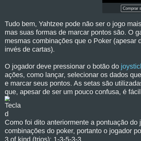
Comprar s
Tudo bem, Yahtzee pode não ser o jogo mais 
mas suas formas de marcar pontos são. O ga
mesmas combinações que o Poker (apesar de
invés de cartas).
O jogador deve pressionar o botão do
joystic
ações, como lançar, selecionar os dados que
e marcar seus pontos. As setas são utilizad
que, apesar de ser um pouco confusa, é fáci
Como foi dito anteriormente a pontuação do 
combinações do poker, portanto o jogador po
3 of kind (trios): 1-3-5-3-3