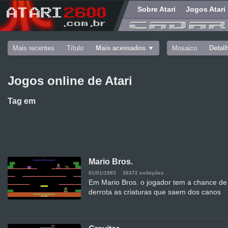
Sobre Atari
Jogos Atari
Mais recentes
Título
Mais acessados
Mosaico
Detal
Jogos online de Atari
Tag
em
Mario Bros.
01/01/1983
38372 exibições
Em Mario Bros. o jogador tem a chance de
derrota as criaturas que saem dos canos