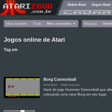
Sobre Atari
Jogos Atari
Mais recentes
Título
Mais acessados
Mosaico
Detal
Jogos online de Atari
Tag
em
Borg Cannonball
01/01/2004
10083 exibições
Hack do jogo Humman Cannonball que alte
colocando uma nave Borg em seu lugar