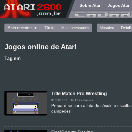
Sobre Atari
Jogos Atari
Mais recentes
Título
Mais acessados
Mosaico
Detal
Jogos online de Atari
Tag
em
Title Match Pro Wrestling
01/01/1987
6041 exibições
Prepare-se para a luta do século e escolh
campeões