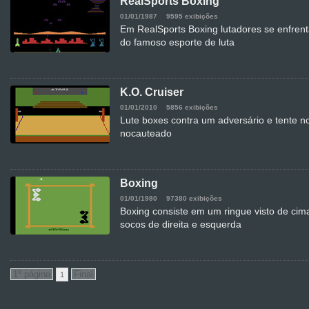
RealSports Boxing
01/01/1987
9595 exibições
Em RealSports Boxing lutadores se enfren
do famoso esporte de luta
K.O. Cruiser
01/01/2010
5856 exibições
Lute boxes contra um adversário e tente n
nocauteado
Boxing
01/01/1980
97380 exibições
Boxing consiste em um ringue visto de cim
socos de direita e esquerda
1