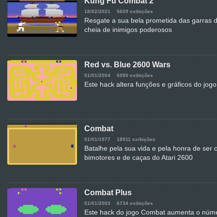
Kung Fu Combat 2
18/02/2021
5609 exibições
Resgate a sua bela prometida das garras 
cheia de inimigos poderosos
Red vs. Blue 2600 Wars
01/01/2004
6990 exibições
Este hack altera funções e gráficos do jo
Combat
01/01/1977
18911 exibições
Batalhe pela sua vida e pela honra de ser 
bimotores e de caças do Atari 2600
Combat Plus
01/01/2003
6734 exibições
Este hack do jogo Combat aumenta o núme