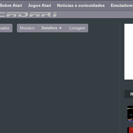
Sobre Atari
Jogos Atari
Noticias e curiosidades
Emuladore
sados
Mosaico
Detalhes
Listagem
R