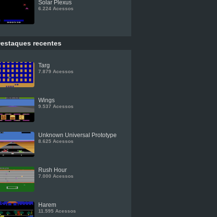
Solar Plexus
6.224 Acessos
estaques recentes
Targ
7.879 Acessos
Wings
9.537 Acessos
Unknown Universal Prototype
8.625 Acessos
Rush Hour
7.000 Acessos
Harem
11.595 Acessos