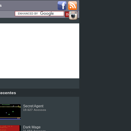
s
ecentes
Secret Agent
19.627 Acessos
Dark Mage
11.654 Acessos