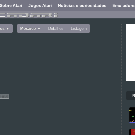
Sobre Atari
Jogos Atari
Noticias e curiosidades
Emuladore
dos
Mosaico
Detalhes
Listagem
R