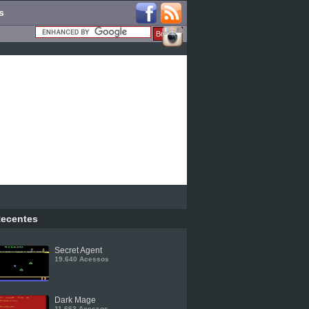
s
ecentes
Secret Agent
19.640 Acessos
Dark Mage
11.663 Acessos