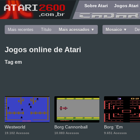
Sobre Atari
Jogos Atari
Mais recentes
Título
Mais acessados
Mosaico
De
Jogos online de Atari
Tag
em
Westworld
Borg Cannonball
Borg ´Em
19.102 Acessos
10.083 Acessos
9.651 Acessos