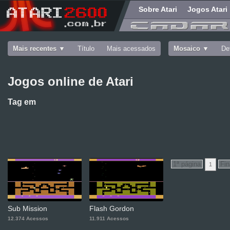
Sobre Atari
Jogos Atari
Mais recentes
Título
Mais acessados
Mosaico
De
Jogos online de Atari
Tag
em
1
Sub Mission
Flash Gordon
12.374 Acessos
11.911 Acessos