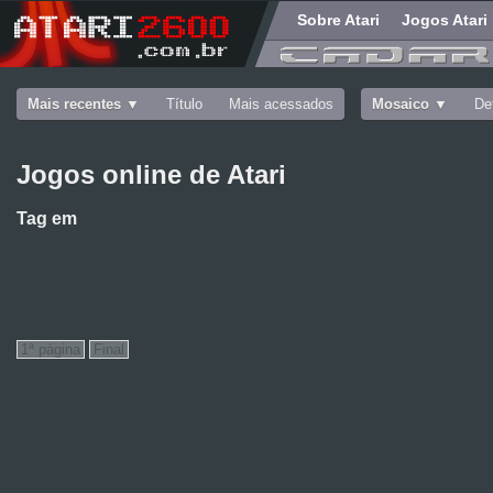
Sobre Atari
Jogos Atari
Mais recentes
Título
Mais acessados
Mosaico
De
Jogos online de Atari
Tag
em