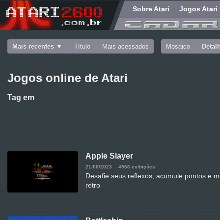
Sobre Atari
Jogos Atari
Mais recentes
Título
Mais acessados
Mosaico
Detal
Jogos online de Atari
Tag
em
Apple Slayer
21/06/2023
4966 exibições
Desafie seus reflexos, acumule pontos e m
retro