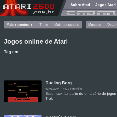
Sobre Atari
Jogos Atari
Mais recentes
Título
Mais acessados
Mosaico
Detal
Jogos online de Atari
Tag
em
Dueling Borg
01/01/2004
4020 exibições
Esse hack faz parte de uma série de jogos
Trek