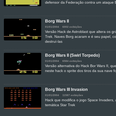
defensor da Federação contra um ataque 
Borg Wars II
01/01/2004
6002 exibições
Versão Hack de Astroblast que altera os gr
Trek. Naves Borg acaram e é seu papel, c
destruí-las
Borg Wars II (Swirl Torpedo)
01/01/2004
6584 exibições
Versão alternativa do Hack Bor Wars II, que
neste hack o sprite dos tiros da sua nave 
Borg Wars III Invasion
01/01/2004
11587 exibições
Hack que modifica o jogo Space Invaders, a
temática Star Trek