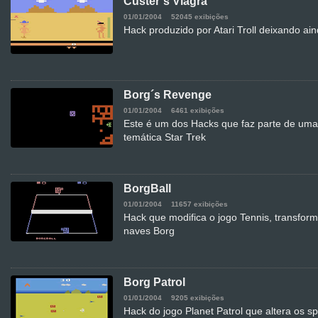
Custer´s Viagra
01/01/2004
52045 exibições
Hack produzido por Atari Troll deixando ai
Borg´s Revenge
01/01/2004
6461 exibições
Este é um dos Hacks que faz parte de uma
temática Star Trek
BorgBall
01/01/2004
11657 exibições
Hack que modifica o jogo Tennis, transfor
naves Borg
Borg Patrol
01/01/2004
9205 exibições
Hack do jogo Planet Patrol que altera os s