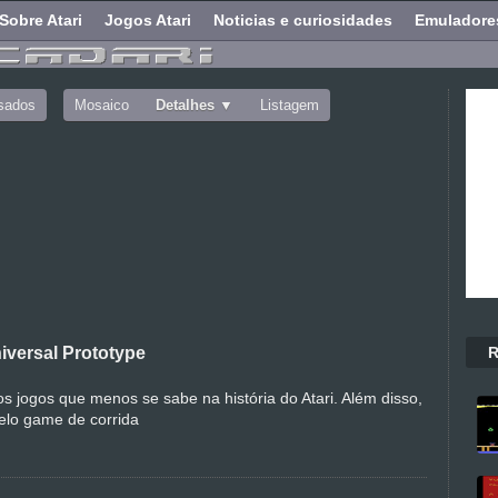
Sobre Atari
Jogos Atari
Noticias e curiosidades
Emuladore
sados
Mosaico
Detalhes
Listagem
R
versal Prototype
 jogos que menos se sabe na história do Atari. Além disso,
elo game de corrida