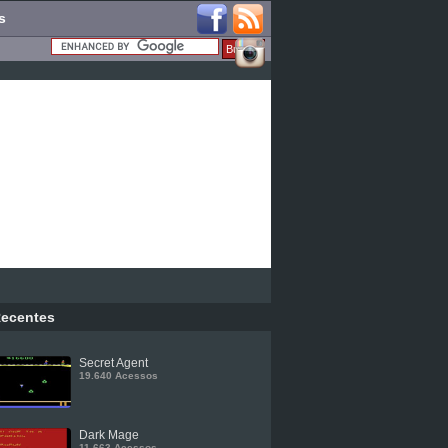
s
ecentes
Secret Agent
19.640 Acessos
Dark Mage
11.663 Acessos