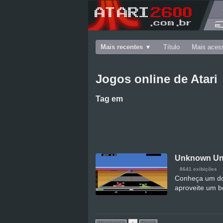
Mais recentes
Título
Mais aces
Jogos online de Atari
Tag
em
Unknown Uni
8641 exibições
Conheça um dos
aproveite um b