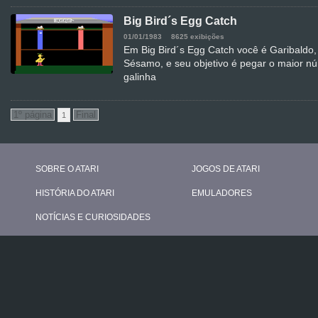
Big Bird´s Egg Catch
01/01/1983
8625 exibições
Em Big Bird´s Egg Catch você é Garibaldo
Sésamo, e seu objetivo é pegar o maior n
galinha
1
SOBRE O ATARI
JOGOS DE ATARI
HISTÓRIA DO ATARI
EMULADORES
NOTÍCIAS E CURIOSIDADES