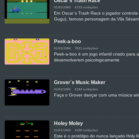
Oscar´s Trash Race
01/01/1983
6733 exibições
Em Oscar’s Trash Race o jogador control
Gugu), famoso personagem da Vila Sésa
Peek-a-boo
01/01/1984
7821 exibições
Peek-a-boo é um jogo infantil criado para 
desenvolverem psicologicamente
Grover´s Music Maker
01/01/1983
6184 exibições
Faça o Grover dançar com uma música anim
Holey Moley
01/01/1983
4150 exibições
Este é o protótipo do nunca lançado Holy M