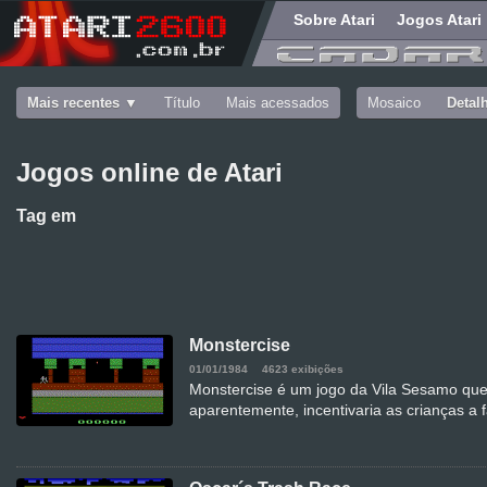
Sobre Atari
Jogos Atari
Mais recentes
Título
Mais acessados
Mosaico
Detal
Jogos online de Atari
Tag
em
Monstercise
01/01/1984
4623 exibições
Monstercise é um jogo da Vila Sesamo que 
aparentemente, incentivaria as crianças a 