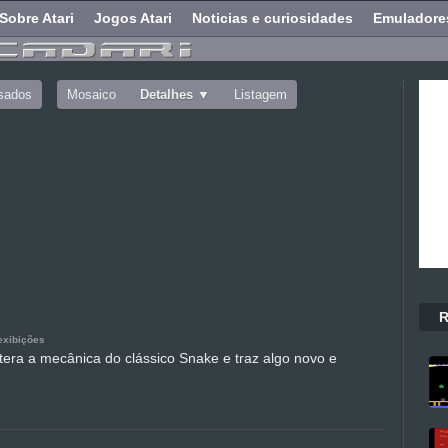
Sobre Atari
Jogos Atari
Noticias e curiosidades
Emuladore
sados
Mosaico
Detalhes
Listagem
R
exibições
tera a mecânica do clássico Snake e traz algo novo e