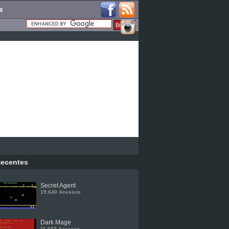
s
ecentes
Secret Agent
19.640 Acessos
Dark Mage
11.663 Acessos