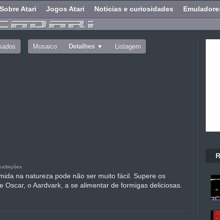
Sobre Atari
Jogos Atari
Noticias e curiosidades
Emuladore
sados
Mosaico
Detalhes
Listagem
R
exibições
mida na natureza pode não ser muito fácil. Supere os
e Oscar, o Aardvark, a se alimentar de formigas deliciosas.