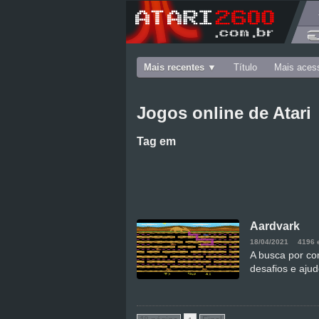
Mais recentes
Título
Mais aces
Jogos online de Atari
Tag
em
Aardvark
18/04/2021
4196 
A busca por co
desafios e ajud