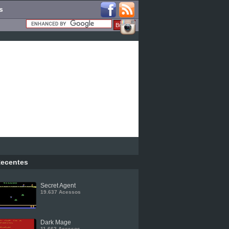
s
ecentes
Secret Agent
19.637 Acessos
Dark Mage
11.662 Acessos