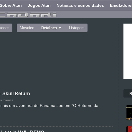
Sobre Atari
Jogos Atari
Noticias e curiosidades
Emuladore
sados
Mosaico
Detalhes
Listagem
R
- Skull Return
exibições
ais um aventura de Panama Joe em "O Retorno da