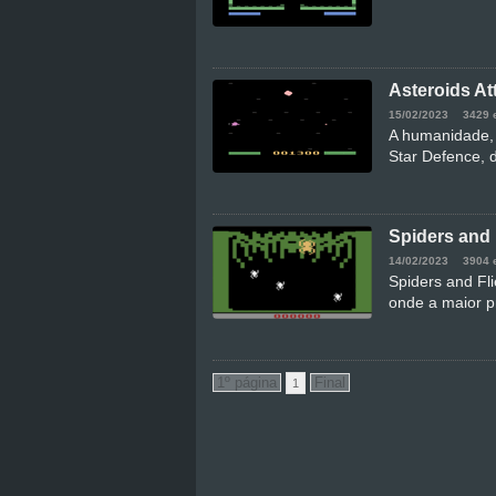
Asteroids A
15/02/2023
3429 
A humanidade, c
Star Defence, 
Spiders and 
14/02/2023
3904 
Spiders and Fli
onde a maior p
1