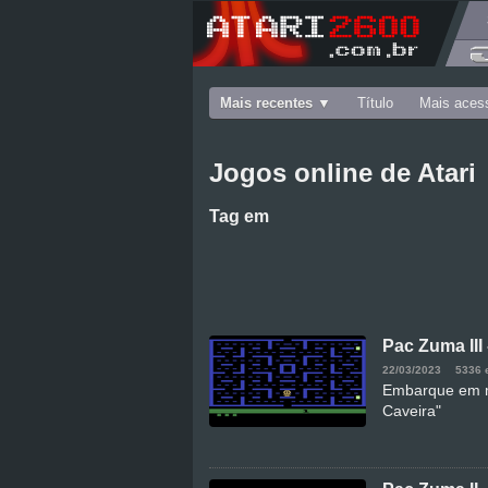
Mais recentes
Título
Mais aces
Jogos online de Atari
Tag
em
Pac Zuma III 
22/03/2023
5336 
Embarque em m
Caveira"