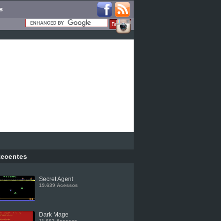
s
ecentes
Secret Agent
19.639 Acessos
Dark Mage
11.663 Acessos