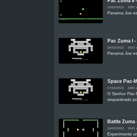
Pac Zuma II 
16/03/2023
3387 
Panama Joe est
Pac Zuma I 
28/02/2023
6027 
Panama Joe est
Space Pac-
27/02/2023
4301 
O Senhor Pac-M
sequestrado po
Battle Zuma
16/02/2023
3041 
Experimente um