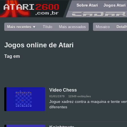
Sobre Atari
Jogos Atari
Mais recentes
Título
Mais acessados
Mosaico
Detal
Jogos online de Atari
Tag
em
Video Chess
01/01/1979
11549 exibições
Jogue xadrez contra a maquina e tente venc
diferentes