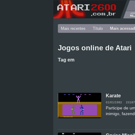
Mais recentes
Título
Mais acessa
Jogos online de Atari
Tag
em
Karate
01/01/1982
23187
Participe de um
inimigo, fazen