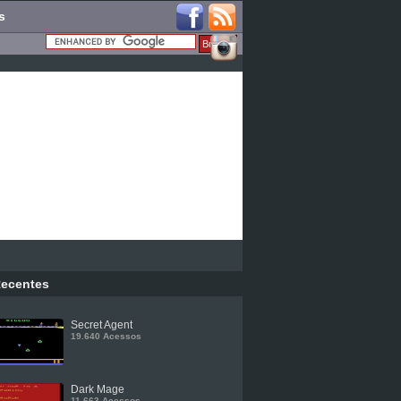
s
ecentes
Secret Agent
19.640 Acessos
Dark Mage
11.663 Acessos