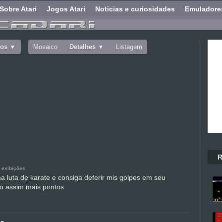
Sobre Atari
Jogos Atari
Noticias e curiosidades
Emuladore
dos
Mosaico
Detalhes
Listagem
R
 exibições
a luta de karate e consiga deferir mis golpes em seu
do assim mais pontos