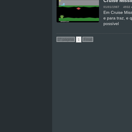
Cruise Missi
01/01/1987
4932 
Em Cruise Miss
e para traz, e
possível
1