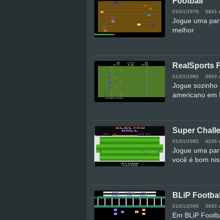
Football
01/01/1978
5851 
Jogue uma part
melhor
RealSports F
01/01/1982
4803 
Jogue sozinho 
americano em R
Super Challe
01/01/1982
4239 
Jogue uma part
você é bom ni
BLiP Footbal
01/01/2006
3692 
Em BLiP Footba