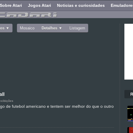
Sobre Atari
Jogos Atari
Noticias e curiosidades
Emuladore
dos
Mosaico
Detalhes
Listagem
R
ll
exibições
go de futebol americano e tentem ser melhor do que o outro