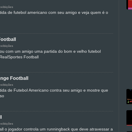
exibições
ida de futebol americano com seu amigo e veja quem é o
ootball
exibições
ou com um amigo uma partida do bom e velho futebol
ealSportes Football
nge Football
exibições
ida de Futebol Americano contra seu amigo e mostre que
sso
l
exibições
ll o jogador controla um runningback que deve atravessar a