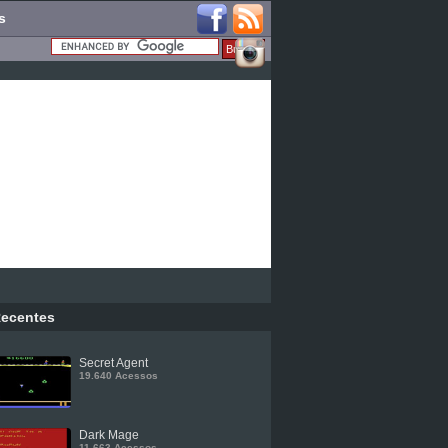
s
ecentes
Secret Agent
19.640 Acessos
Dark Mage
11.663 Acessos