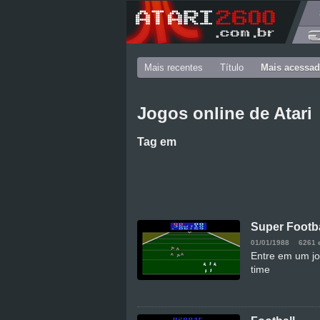
Mais recentes
Título
Mais acessa
Jogos online de Atari
Tag
em
Super Footba
01/01/1988
6261 
Entre em um jo
time