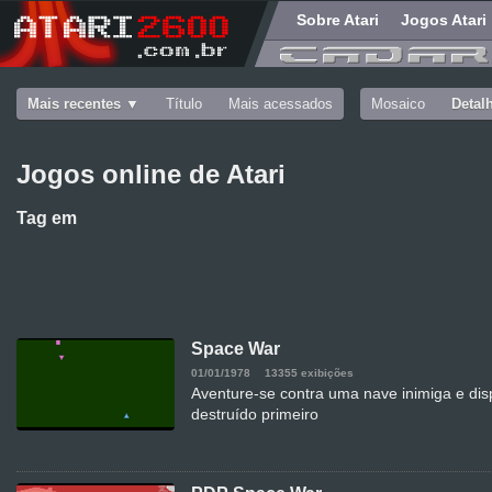
Sobre Atari
Jogos Atari
Mais recentes
Título
Mais acessados
Mosaico
Detal
Jogos online de Atari
Tag
em
Space War
01/01/1978
13355 exibições
Aventure-se contra uma nave inimiga e dis
destruído primeiro