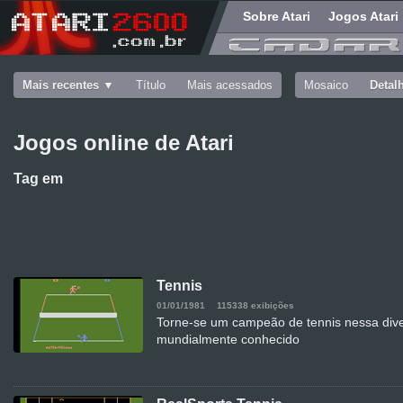
Sobre Atari
Jogos Atari
Mais recentes
Título
Mais acessados
Mosaico
Detal
Jogos online de Atari
Tag
em
Tennis
01/01/1981
115338 exibições
Torne-se um campeão de tennis nessa dive
mundialmente conhecido