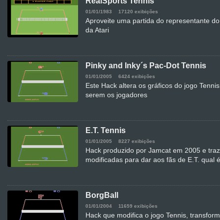
RealSports Tennis
01/01/1983
17120 exibições
Aproveite uma partida do representante do
da Atari
Pinky and Inky´s Pac-Dot Tennis
01/01/2005
6424 exibições
Este Hack altera os gráficos do jogo Tenn
serem os jogadores
E.T. Tennis
01/01/2005
8227 exibições
Hack produzido por Jamcat em 2005 e traz 
modificadas para dar aos fãs de E.T. qual 
BorgBall
01/01/2004
11659 exibições
Hack que modifica o jogo Tennis, transfor