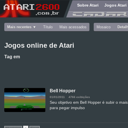
Sobre Atari
Jogos Atari
Mais recentes
Título
Mais acessados
Mosaico
Detal
Jogos online de Atari
Tag
em
Bell Hopper
01/01/2011
4766 exibições
Seu objetivo em Bell Hopper é subir o mais
para pegar impulso