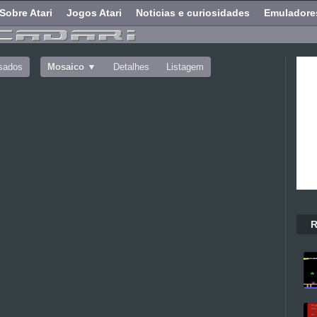
Sobre Atari
Jogos Atari
Noticias e curiosidades
Emuladore
sados
Mosaico
Detalhes
Listagem
R