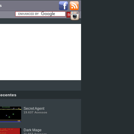
s
ecentes
Secret Agent
19.637 Acessos
Dark Mage
11.662 Acessos