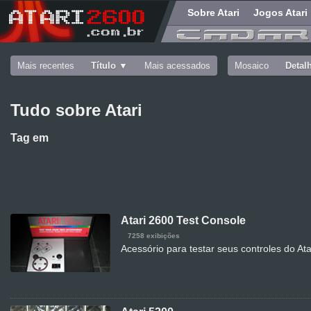
Sobre Atari
Jogos Atari
Mais recentes
Título
Mais acessados
Mosaico
Detal
Tudo sobre Atari
Tag
em
Atari 2600 Test Console
7258 exibições
Acessório para testar seus controles do At