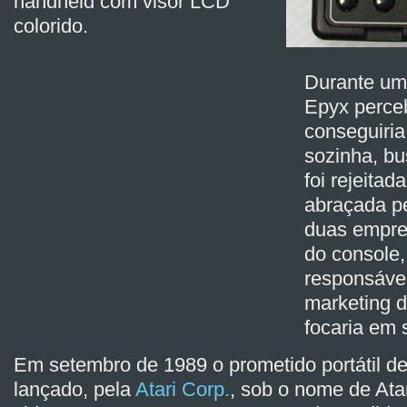
handheld com visor LCD
colorido.
Durante uma
Epyx perce
conseguiria
sozinha, bu
foi rejeita
abraçada pe
duas empres
do console, 
responsáve
marketing d
focaria em 
Em setembro de 1989 o prometido portátil de 
lançado, pela
Atari Corp.
, sob o nome de Atar