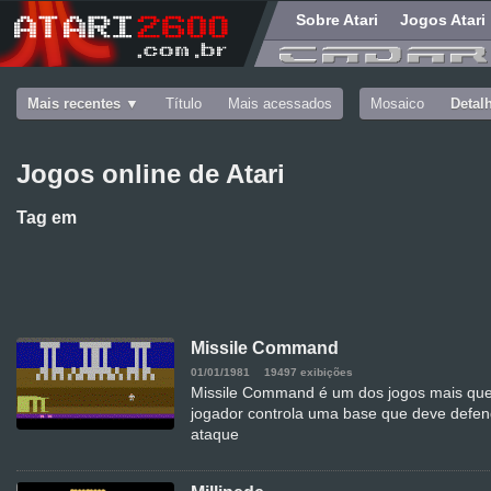
Sobre Atari
Jogos Atari
Mais recentes
Título
Mais acessados
Mosaico
Detal
Jogos online de Atari
Tag
em
Missile Command
01/01/1981
19497 exibições
Missile Command é um dos jogos mais quer
jogador controla uma base que deve defen
ataque