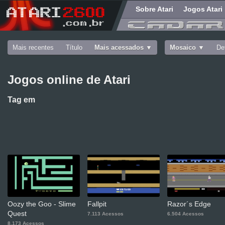
Sobre Atari
Jogos Atari
Mais recentes
Título
Mais acessados
Mosaico
De
Jogos online de Atari
Tag
em
Oozy the Goo - Slime
Fallpit
Razor´s Edge
Quest
7.113 Acessos
6.504 Acessos
8.173 Acessos