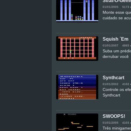
Strat-O-Gem
01/01/2005
5173 
Monte esse que
cuidado se acu
Squish ´Em
01/01/2007
4865 
Suba um prédi
derrubar você
Synthcart
01/01/2002
4102 
Controle os efe
Synthcart
SWOOPS!
01/01/2005
4103 
Três minigames