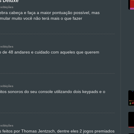
s Deluxe
exibições
bra cabeça e faça a maior pontuação possível, mas
mular muito você não terá mais o que fazer
exibições
o de 48 andares e cuidado com aqueles que querem
exibições
itos sonoros do seu console utilizando dois keypads e o
exibições
 feitos por Thomas Jentzsch, dentre eles 2 jogos premiados