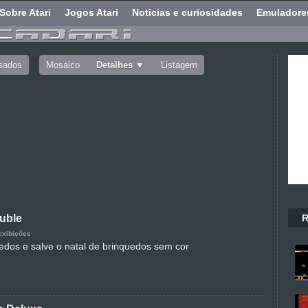
Sobre Atari
Jogos Atari
Noticias e curiosidades
Emuladore
sados
Mosaico
Detalhes
Listagem
R
uble
exibições
uedos e salve o natal de brinquedos sem cor