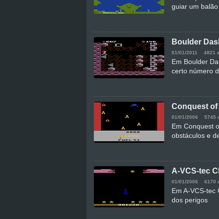
guiar um balão 
Boulder Das
01/01/2011
4821 
Em Boulder Das
certo número d
Conquest of
01/01/2006
5745 
Em Conquest of
obstáculos e d
A-VCS-tec C
01/01/2006
6170 
Em A-VCS-tec C
dos perigos