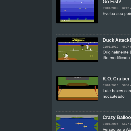
Go Fish!
01/01/2005
6212 
Evolua seu pei
Duck Attack!
01/01/2010
4607 
Originalmente 
tão modificado
K.O. Cruiser
01/01/2010
5856 
Lute boxes con
nocauteado
Crazy Ballo
01/01/2005
6677 
Versão para At