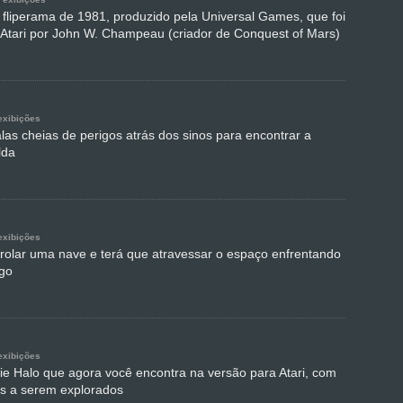
fliperama de 1981, produzido pela Universal Games, que foi
 Atari por John W. Champeau (criador de Conquest of Mars)
exibições
las cheias de perigos atrás dos sinos para encontrar a
lda
exibições
rolar uma nave e terá que atravessar o espaço enfrentando
igo
exibições
e Halo que agora você encontra na versão para Atari, com
es a serem explorados