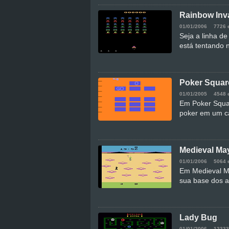
Rainbow Inv
01/01/2006
7726 
Seja a linha de
está tentando n
Poker Squar
01/01/2005
4548 
Em Poker Squa
poker em um c
Medieval M
01/01/2006
5064 
Em Medieval Ma
sua base dos a
Lady Bug
01/01/2006
12333