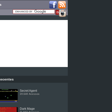
s
ecentes
Secret Agent
19.640 Acessos
Dark Mage
11.663 Acessos