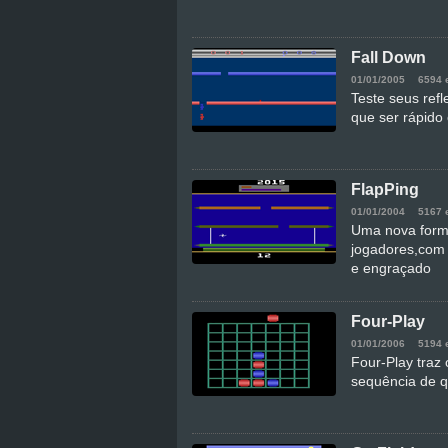
Fall Down
01/01/2005
6594 
Teste seus ref
que ser rápido 
FlapPing
01/01/2004
5167 
Uma nova forma
jogadores,com
e engraçado
Four-Play
01/01/2006
5194 
Four-Play traz 
sequência de q