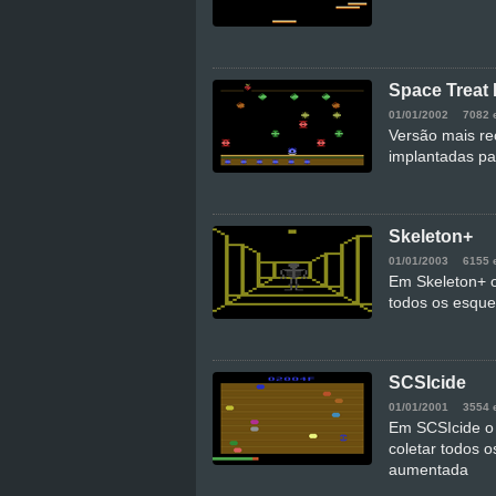
Space Treat
01/01/2002
7082 
Versão mais re
implantadas p
Skeleton+
01/01/2003
6155 
Em Skeleton+ o
todos os esque
SCSIcide
01/01/2001
3554 
Em SCSIcide o 
coletar todos 
aumentada