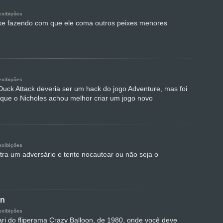
exibições
xe fazendo com que ele coma outros peixes menores
exibições
Duck Attack deveria ser um hack do jogo Adventure, mas foi
 que o Nicholes achou melhor criar um jogo novo
exibições
tra um adversário e tente nocautear ou não seja o
on
exibições
ari do fliperama Crazy Balloon, de 1980, onde você deve