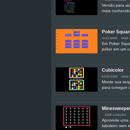
Versão para at
mais conhecido
Poker Squar
01/01/2005
4548 
Em Poker Squa
poker em um c
Cubicolor
01/01/1982
4504 
Monte sua sequ
para coneguir 
Minesweepe
4368 exibições
Aproveite uma 
tabuleiro sem