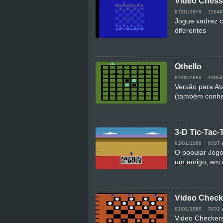
Video Chess
01/01/1979
11548
Jogue xadrez c
diferentes
Othello
01/01/1980
10053
Versão para Ata
(também conhe
3-D Tic-Tac-
01/01/1980
8337 
O popular Jogo 
um amigo, em q
Video Check
01/01/1980
7632 
Video Checkers