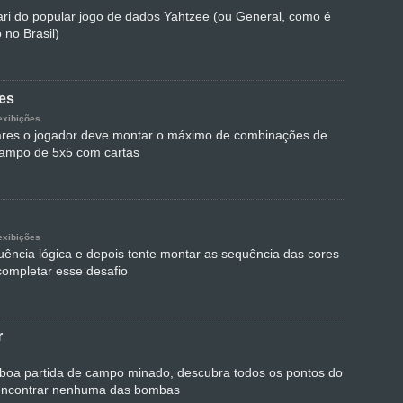
ari do popular jogo de dados Yahtzee (ou General, como é
 no Brasil)
es
exibições
res o jogador deve montar o máximo de combinações de
ampo de 5x5 com cartas
exibições
ência lógica e depois tente montar as sequência das cores
completar esse desafio
r
boa partida de campo minado, descubra todos os pontos do
 encontrar nenhuma das bombas