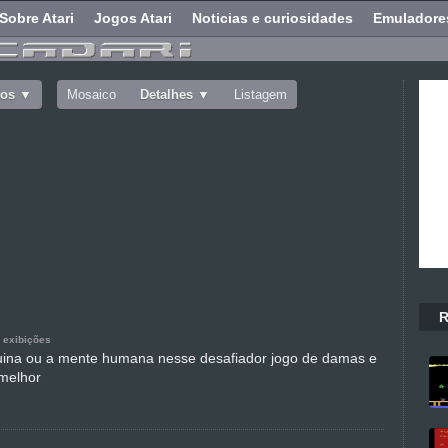
Sobre Atari
Jogos Atari
Noticias e curiosidades
Emuladore
dos
Mosaico
Detalhes
Listagem
R
 exibições
uina ou a mente humana nesse desafiador jogo de damas e
melhor