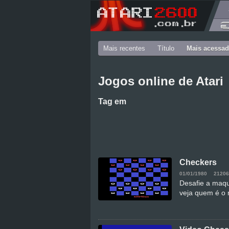
Mais recentes
Título
Mais acessa
Jogos online de Atari
Tag
em
Checkers
01/01/1980
21206
Desafie a maq
veja quem é o 