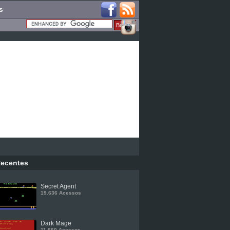
s
ecentes
Secret Agent
19.636 Acessos
Dark Mage
11.660 Acessos