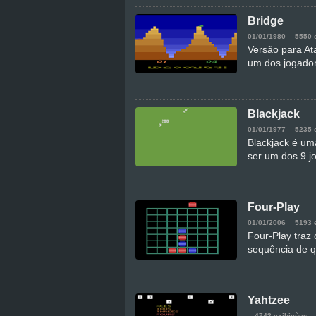
Bridge
01/01/1980
5550 
Versão para Ata
um dos jogador
Blackjack
01/01/1977
5235 
Blackjack é um
ser um dos 9 j
Four-Play
01/01/2006
5193 
Four-Play traz 
sequência de q
Yahtzee
4743 exibições