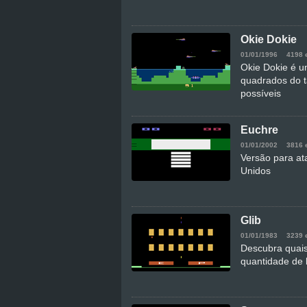
Okie Dokie
01/01/1996
4198 
Okie Dokie é u
quadrados do 
possíveis
Euchre
01/01/2002
3816 
Versão para at
Unidos
Glib
01/01/1983
3239 
Descubra quais
quantidade de 