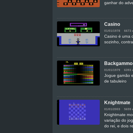
ganhar do adve
Casino
01/01/1978
6673 
Casino é uma c
sozinho, contr
Backgammo
01/01/1979
6393 
Jogue gamão e 
de tabuleiro
Knightmate
01/01/2003
5659 
Knightmate mod
variação do jo
do rei, e dois 