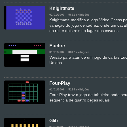
Knightmate
01/01/2003
5661 exibições
Knightmate modifica o jogo Video Chess pa
variação do jogo de xadrez, onde um caval
do rei, e dois reis no lugar dos cavalos
Euchre
01/01/2002
3817 exibições
Versão para atari de um jogo de cartas Eu
Unidos
Four-Play
01/01/2006
5194 exibições
Four-Play traz o jogo de tabuleiro onde se
sequência de quatro peças iguais
Glib
01/01/1983
3241 exibições