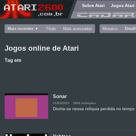
Sobre Atari
Jogos Atari
Mais recentes
Título
Mais acessados
Mosaico
Detal
Jogos online de Atari
Tag
em
Sonar
31/03/2023
2663 exibições
Divirta-se nessa relíquia perdida no tempo