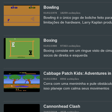
Bowling
01/01/1978
18259 exibições
Bowling é o único jogo de boliche feito pa
limitações de hardware, Larry Kaplan prod
Boxing
01/01/1980
97363 exibições
Boxing consiste em um ringue visto de cim
socos de direita e esquerda
Cabbage Patch Kids: Adventures in 
01/01/1984
8592 exibições
Corra com uma menininha e pule obstácul
isso planeje com calma seus movimentos
Cannonhead Clash
24/07/2019
4075 exibições