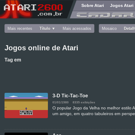
Sobre Atari
Jogos Atari
Mais recentes
Título
Mais acessados
Mosaico
Detal
Jogos online de Atari
Tag
em
3-D Tic-Tac-Toe
01/01/1980
8335 exibições
O popular Jogo da Velha no melhor estilo A
um amigo, em quatro tabuleiros em perspe