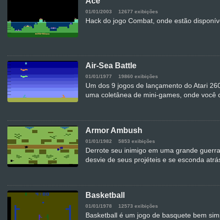
Ace
01/01/2003
12677 exibições
Hack do jogo Combat, onde estão disponív
Air-Sea Battle
01/01/1977
19860 exibições
Um dos 9 jogos de lançamento do Atari 2600
uma coletânea de mini-games, onde você d
Armor Ambush
01/01/1982
5853 exibições
Derrote seu inimigo em uma grande guerra e
desvie de seus projéteis e se esconda atrá
Basketball
01/01/1978
12573 exibições
Basketball é um jogo de basquete bem sim