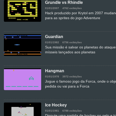
Grundle vs Rhindle
01/01/2007
4762 exibições
Hack produzido por Krytol em 2007 mudando
para as sprites do jogo Adventure
Guardian
01/01/1982
6756 exibições
Sua missão é salvar os planetas do ataque
mísseis lançados aos planetas
Hangman
01/01/1978
3972 exibições
Jogue o famoso jogo da Forca, onde o obje
pedida ou vai para a Forca
Ice Hockey
01/01/1981
6788 exibições
Dispute uma partida de hockey no gelo e t