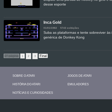
desse esporte
Inca Gold
01/01/1982
5743 exibições
Suba as plataformas e tente sobreviver às 
genérica de Donkey Kong
1
2
3
SOBRE O ATARI
JOGOS DE ATARI
HISTÓRIA DO ATARI
EMULADORES
NOTÍCIAS E CURIOSIDADES