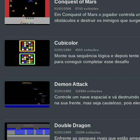
Conquest of Mars
01/01/2006
5743 exibições
Em Conquest of Mars o jogador controla u
obstáculos e destruir os inimigos que su
Cubicolor
01/01/1982
4502 exibições
Monte sua sequência lógica e depois tente
para coneguir completar esse desafio
Demon Attack
01/01/1982
116560 exibições
Controle um nave espacial e vá destruindo
na sua frente, mas seja cauteloso, pois ele
Double Dragon
01/01/1989
15208 exibições
Enfrente as gangues rivais que estão ame