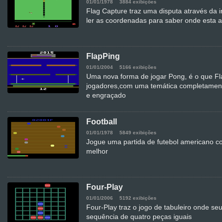
01/01/1978
3884 exibições
Flag Capture traz uma disputa através da i
ler as coordenadas para saber onde esta a
FlapPing
01/01/2004
5166 exibições
Uma nova forma de jogar Pong, é o que Fl
jogadores,com uma temática completament
e engraçado
Football
01/01/1978
5849 exibições
Jogue uma partida de futebol americano c
melhor
Four-Play
01/01/2006
5192 exibições
Four-Play traz o jogo de tabuleiro onde se
sequência de quatro peças iguais