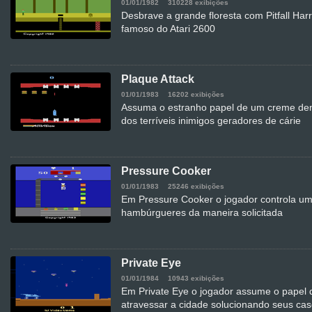
01/01/1982
310228 exibições
Desbrave a grande floresta com Pitfall Har
famoso do Atari 2600
Plaque Attack
01/01/1983
16202 exibições
Assuma o estranho papel de um creme dent
dos terríveis inimigos geradores de cárie
Pressure Cooker
01/01/1983
25246 exibições
Em Pressure Cooker o jogador controla um
hambúrgueres da maneira solicitada
Private Eye
01/01/1984
10943 exibições
Em Private Eye o jogador assume o papel 
atravessar a cidade solucionando seus ca