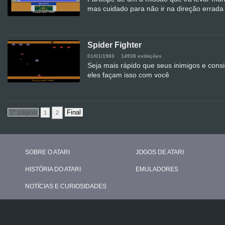
mas cuidado para não ir na direção errada
Spider Fighter
01/01/1983
14938 exibições
Seja mais rápido que seus inimigos e consi
eles façam isso com você
1
2
SOBRE O ATARI
JOGOS DE ATARI
HISTÓRIA DO ATARI
EMULADORES
NOTÍCIAS E CURIOSIDADES