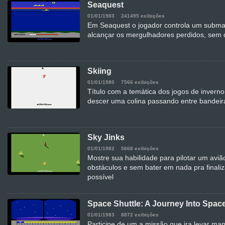
Seaquest
01/01/1983
241495 exibições
Em Seaquest o jogador controla um submari
alcançar os mergulhadores perdidos, sem 
Skiing
01/01/1980
7566 exibições
Título com a temática dos jogos de invern
descer uma colina passando entre bandeir
Sky Jinks
01/01/1982
5668 exibições
Mostre sua habilidade para pilotar um av
obstáculos e sem bater em nada pra finaliz
possível
Space Shuttle: A Journey Into Spac
01/01/1983
8872 exibições
Participe de um a missão que ira levar man