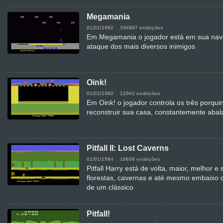
Megamania
01/01/1982
396887 exibições
Em Megamania o jogador está em sua nave
ataque dos mais diversos inimigos
Oink!
01/01/1982
12962 exibições
Em Oink! o jogador controla os três porqui
reconstruir sua casa, constantemente aba
Pitfall II: Lost Caverns
01/01/1984
18608 exibições
Pitfall Harry está de volta, maior, melhor 
florestas, cavernas e até mesmo embaixo 
de um clássico
Pitfall!