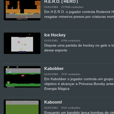
H.E.R.O. ( HERO )
01/01/1984
277636 exibições
Em H.E.R.O. o jogador controla Roderick 
resgatar mineiros presos por criaturas mort
Ice Hockey
01/01/1981
6790 exibições
Dispute uma partida de hockey no gelo e t
desse esporte
Kabobber
01/01/1983
3737 exibições
Em Kabobber o jogador controla um grupo d
objetivo é alcançar a Princesa Buvsky antes
Energia Mágica
Kaboom!
01/01/1981
9727 exibições
Enquanto um bandido lança bombas de cim