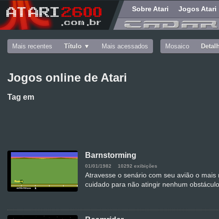
Sobre Atari
Jogos Atari
Mais recentes
Título
Mais acessados
Mosaico
Detal
Jogos online de Atari
Tag
em
Barnstorming
01/01/1982
10292 exibições
Atravesse o senário com seu avião o mais 
cuidado para não atingir nenhum obstáculo