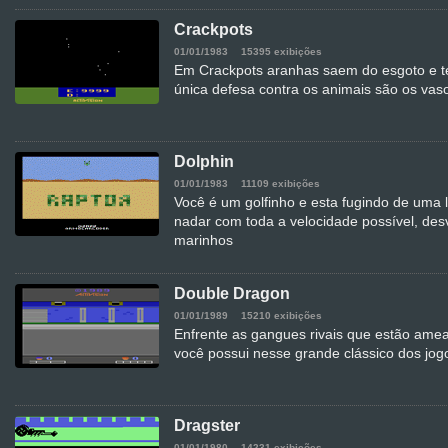
Crackpots
01/01/1983
15395 exibições
Em Crackpots aranhas saem do esgoto e t
única defesa contra os animais são os vas
Dolphin
01/01/1983
11109 exibições
Você é um golfinho e esta fugindo de uma l
nadar com toda a velocidade possível, des
marinhos
Double Dragon
01/01/1989
15210 exibições
Enfrente as gangues rivais que estão ame
você possui nesse grande clássico dos jog
Dragster
01/01/1980
14231 exibições