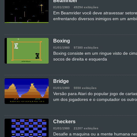
Beamrider
01/01/1983
49294 exibições
Em Beamrider você deve atravessar setor
enfrentando diversos inimigos em um amb
Boxing
01/01/1980
97380 exibições
Boxing consiste em um ringue visto de cim
socos de direita e esquerda
Bridge
01/01/1980
5550 exibições
Versão para Atari do popular jogo de carta
um dos jogadores e o computador os outro
Checkers
01/01/1980
21207 exibições
Desafie a maquina ou a mente humana nes